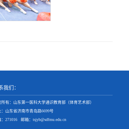
系我们：
权所有：山东第一医科大学通识教育部（体育艺术部）
址：山东省济南市青岛路6699号
：271016 邮箱：
tsjyb@sdfmu.edu.cn