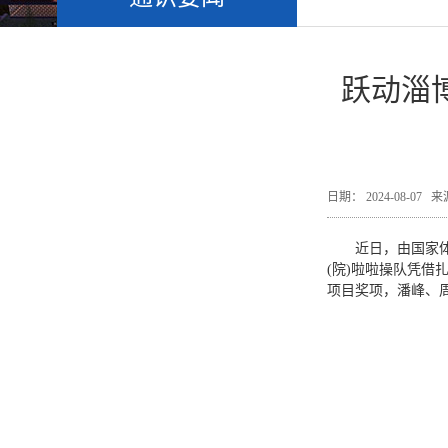
跃动淄
日期： 2024-08-0
近日，由国家体
(院)啦啦操队凭
项目奖项，潘峰、