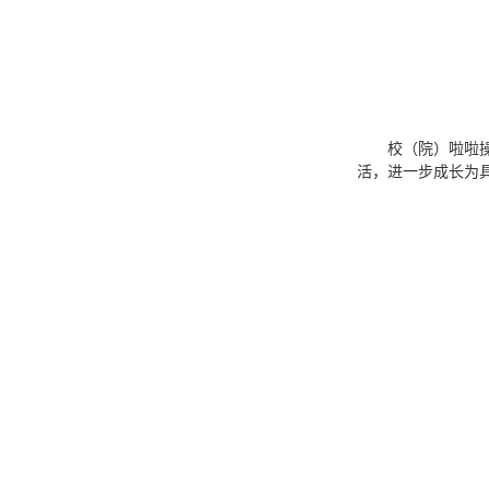
校（院）啦啦
活，进一步成长为