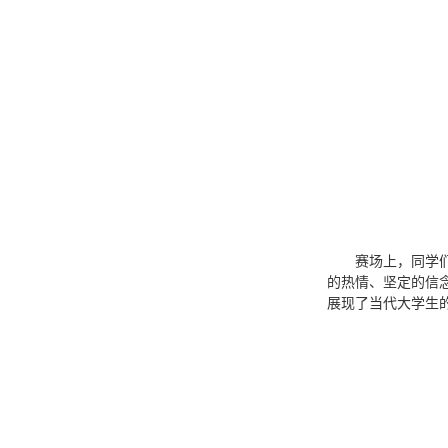
赛场上，同学
的热情、坚定的信
展现了当代大学生