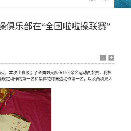
操俱乐部在“全国啦啦操联赛”
-
+
，本次比赛吸引了全国39支队伍1200余名运动员参赛，我校
啦操规定动作的第一名和集体花球自选动作第一名，以及两项双人