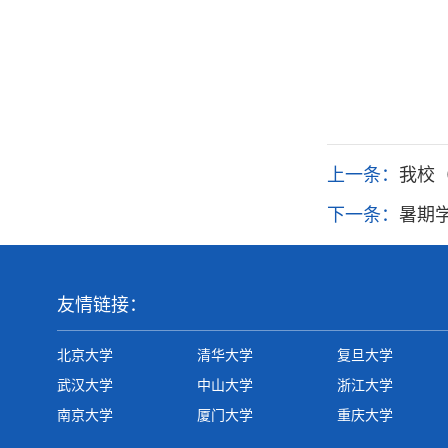
上一条：
我校
下一条：
暑期学
友情链接：
北京大学
清华大学
复旦大学
武汉大学
中山大学
浙江大学
南京大学
厦门大学
重庆大学