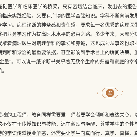
基础医学和临床医学的桥梁，只有密切结合临床，发出去的报
的临床实践经验，又要有广博的医学基础知识。学科不断向前发
身学习。病理诊断的神圣感和责任感，要求每一名优秀的病理医
终把业务学习作为提高医术水平的必由之路。多少年来，大部分
凝聚着病理医生对病理学科的挚爱和赤诚，这也成为从事这份职
病判断和诊治的最重要依据，甚至影响到手术台上的瞬间决策。
含金量”。可以说一纸诊断书关乎着无数个生命的归宿和家庭的幸
航。
/
/
叁
灵魂的工程师，教育同样需要爱，师者要学会倾听和表达关心，
求不仅在于传授知识与技能，还在激励与唤醒，尊重学生的个性
博的学识传道授业解惑，还需要让学生向真而行，真学、真懂、