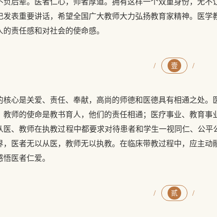
不负后辈。医者仁心，师者厚道。拥有这样一个双重身份，无不让
记发表重要讲话，希望全国广大教师大力弘扬教育家精神。医学
人的责任感和对社会的使命感。
/
/
壹
的核心是关爱、责任、奉献，高尚的师德和医德具有相通之处。
，教师的使命是教书育人，他们的责任相通；医疗事业、教育事
从医、教师在执教过程中都要求对待患者和学生一视同仁、公平公
界，医者无以从医，教师无以执教。在临床带教过程中，应主动
感悟医者仁爱。
/
/
贰