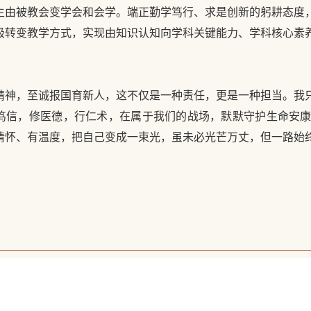
生由被教会变学会和会学。端正勤学笃行、求是创新的躬耕态度
极转变教学方式，实现由知识认知向学科关键能力、学科核心素
。
精神，至诚报国育新人，这不仅是一种责任，更是一种担当。我
笃信，修医德，行仁术，在属于我们的战场，默默守护生命安
情怀、有温度，把自己变成一束光，虽未必光芒万丈，但一路始